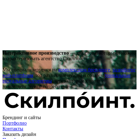
Интерактивное производство
— два слова, которыми можно
охарактеризовать агентство Скилпоинт.
Мы специализируемся на
комплексном брендинге
,
разработке
web-платформ
под различные нужды и создаем
уникальные
визуальные алгоритмы
, через которые клиент
взаимодействует с потребителем.
Брендинг и сайты
Портфолио
Контакты
Заказать дизайн